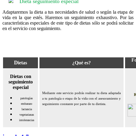
Dieta seguimiento especial
Adaptaremos la dieta a tus necesidades de salud o según la etapa de
vida en la que estés. Haremos un seguimiento exhaustivo. Por las
características especiales de este tipo de dietas sólo se podrá solicitar
en el servicio con seguimiento.
F
D
ietas
¿Qué es?
Dietas con
seguimiento
especial
Mediante este servicio podrás realizar tu dieta adaptada
R
patologías
a tu patología o etapa de la vida con el asesoramiento y
embarazo
seguimiento constante por parte de tu dietista.
lactancia
vegetarianas
intolerancias