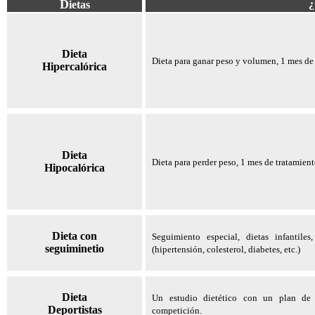
D
¿
ietas
Dieta
Dieta para ganar peso y volumen, 1 mes de 
Hipercalórica
Dieta
Dieta para perder peso, 1 mes de tratamien
Hipocalórica
Dieta con
Seguimiento especial, dietas infantiles,
seguiminetio
(hipertensión, colesterol, diabetes, etc.)
Dieta
Un estudio dietético con un plan de 
Deportistas
competición.